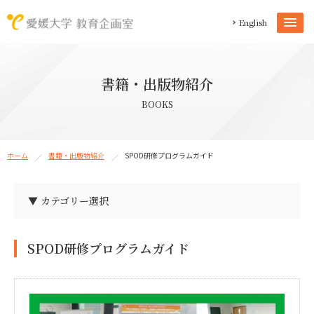
English
書籍・出版物紹介
BOOKS
ホーム
書籍・出版物紹介
SPOD研修プログラムガイド
▼ カテゴリー選択
教育企画室教員の著作物（37）
教育企画室ロゴマーク（1）
教育企画室パンフレット（1）
教職員能力開発拠点活動報告書（20）
教職員能力開発拠点パンフレット（1）
愛媛大学自主学習スペース事例集（1）
愛媛大学における研究室教育の現状と課題（1）
後輩指導ハンドブック（1）
学生による学生支援読本（4）
大学生活サバイバルガイド（2）
大学教育実践ジャーナル（27）
大学教職員のためのブックガイド（3）
大学での学び入門（18）
卒業予報（1）
データから考える愛大授業改善（8）
TA・SA・GSIハンドブック（4）
SPOD研修プログラムガイド（8）
SCVリポート（6）
IRニュース（13）
IECリポート（12）
FD担当者必携マニュアル（5）
FDハンドブック（3）
FDカレンダー（5）
FD／TADガイドブック（2）
ELS読本（9）
SPOD研修プログラムガイド