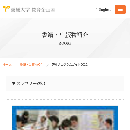
English
書籍・出版物紹介
BOOKS
ホーム
書籍・出版物紹介
研修プログラムガイド2012
▼ カテゴリー選択
教育企画室教員の著作物（37）
教育企画室ロゴマーク（1）
教育企画室パンフレット（1）
教職員能力開発拠点活動報告書（20）
教職員能力開発拠点パンフレット（1）
愛媛大学自主学習スペース事例集（1）
愛媛大学における研究室教育の現状と課題（1）
後輩指導ハンドブック（1）
学生による学生支援読本（4）
大学生活サバイバルガイド（2）
大学教育実践ジャーナル（27）
大学教職員のためのブックガイド（3）
大学での学び入門（18）
卒業予報（1）
データから考える愛大授業改善（8）
TA・SA・GSIハンドブック（4）
SPOD研修プログラムガイド（8）
SCVリポート（6）
IRニュース（13）
IECリポート（12）
FD担当者必携マニュアル（5）
FDハンドブック（3）
FDカレンダー（5）
FD／TADガイドブック（2）
ELS読本（9）