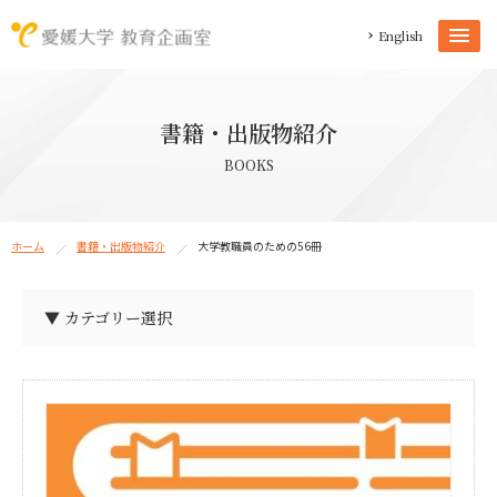
English
書籍・出版物紹介
BOOKS
ホーム
書籍・出版物紹介
大学教職員のための56冊
▼ カテゴリー選択
教育企画室教員の著作物（37）
教育企画室ロゴマーク（1）
教育企画室パンフレット（1）
教職員能力開発拠点活動報告書（20）
教職員能力開発拠点パンフレット（1）
愛媛大学自主学習スペース事例集（1）
愛媛大学における研究室教育の現状と課題（1）
後輩指導ハンドブック（1）
学生による学生支援読本（4）
大学生活サバイバルガイド（2）
大学教育実践ジャーナル（27）
大学教職員のためのブックガイド（3）
大学での学び入門（18）
卒業予報（1）
データから考える愛大授業改善（8）
TA・SA・GSIハンドブック（4）
SPOD研修プログラムガイド（8）
SCVリポート（6）
IRニュース（13）
IECリポート（12）
FD担当者必携マニュアル（5）
FDハンドブック（3）
FDカレンダー（5）
FD／TADガイドブック（2）
ELS読本（9）