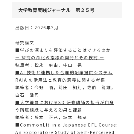
大学教育実践ジャーナル 第２５号
出版日：2026年3月
研究論文
■学びの深まりを評価することはできるのか
― 探究の深化６指標の開発とその検討 ―
執筆者：松永 麻由，中山 晃
■AI 技術と連携した合理的配慮提供システム
RAIA の活用法と教育的意義に関する考察
執筆者：今野 順，苅田 知則，佐伯 龍雄，
白石 浩司
■大学職員におけるSD 研修講師の担当が自身
や所属組織に与える効果と課題
執筆者：藤本 正己，坂本 規孝
■CommonLit in a Japanese EFL Course:
An Exploratory Study of Self-Perceived