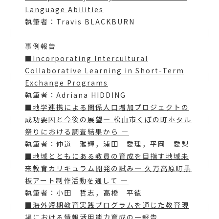
Language Abilities
執筆者：Travis BLACKBURN
事例報告
■Incorporating Intercultural
Collaborative Learning in Short-Term
Exchange Programs
執筆者：Adriana HIDDING
■地学連携による関係人口増加プロジェクトの
成功要因と今後の展望― 松山市くぼの町ホタル
祭りにおける調査結果から ―
執筆者：仲道 雅輝，浦田 愛理，平岡 愛梨
■地域とともにある教員の育成を目指す地域未
来教育カリキュラム開発の試み― 久万高原町黒
板アート制作活動を通して ―
執筆者：小田 哲志，高橋 平徳
■海外短期教育実践プログラムを通じた教育現
場における情報活用能力育成の一報告