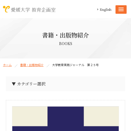
English
書籍・出版物紹介
BOOKS
ホーム
書籍・出版物紹介
大学教育実践ジャーナル 第２５号
▼ カテゴリー選択
教育企画室教員の著作物（37）
教育企画室ロゴマーク（1）
教育企画室パンフレット（1）
教職員能力開発拠点活動報告書（20）
教職員能力開発拠点パンフレット（1）
愛媛大学自主学習スペース事例集（1）
愛媛大学における研究室教育の現状と課題（1）
後輩指導ハンドブック（1）
学生による学生支援読本（4）
大学生活サバイバルガイド（2）
大学教育実践ジャーナル（27）
大学教職員のためのブックガイド（3）
大学での学び入門（18）
卒業予報（1）
データから考える愛大授業改善（8）
TA・SA・GSIハンドブック（4）
SPOD研修プログラムガイド（8）
SCVリポート（6）
IRニュース（13）
IECリポート（12）
FD担当者必携マニュアル（5）
FDハンドブック（3）
FDカレンダー（5）
FD／TADガイドブック（2）
ELS読本（9）