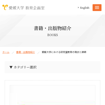
English
書籍・出版物紹介
BOOKS
ホーム
書籍・出版物紹介
愛媛大学における研究室教育の現状と課題
▼ カテゴリー選択
教育企画室教員の著作物（37）
教育企画室ロゴマーク（1）
教育企画室パンフレット（1）
教職員能力開発拠点活動報告書（20）
教職員能力開発拠点パンフレット（1）
愛媛大学自主学習スペース事例集（1）
愛媛大学における研究室教育の現状と課題（1）
後輩指導ハンドブック（1）
学生による学生支援読本（4）
大学生活サバイバルガイド（2）
大学教育実践ジャーナル（27）
大学教職員のためのブックガイド（3）
大学での学び入門（18）
卒業予報（1）
データから考える愛大授業改善（8）
TA・SA・GSIハンドブック（4）
SPOD研修プログラムガイド（8）
SCVリポート（6）
IRニュース（13）
IECリポート（12）
FD担当者必携マニュアル（5）
FDハンドブック（3）
FDカレンダー（5）
FD／TADガイドブック（2）
ELS読本（9）